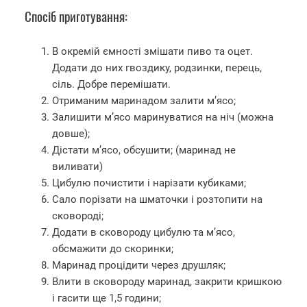
Спосіб приготування:
В окремій ємності змішати пиво та оцет.
Додати до них гвоздику, родзинки, перець,
сіль. Добре перемішати.
Отриманим маринадом залити м’ясо;
Залишити м’ясо маринуватися на ніч (можна
довше);
Дістати м’ясо, обсушити; (маринад не
виливати)
Цибулю почистити і нарізати кубиками;
Сало порізати на шматочки і розтопити на
сковороді;
Додати в сковороду цибулю та м’ясо,
обсмажити до скоринки;
Маринад процідити через друшляк;
Влити в сковороду маринад, закрити кришкою
і гасити ще 1,5 години;