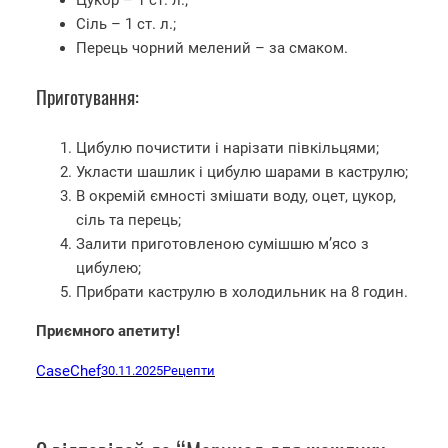
Сіль – 1 ст. л.;
Перець чорний мелений – за смаком.
Приготування:
Цибулю почистити і нарізати півкільцями;
Укласти шашлик і цибулю шарами в каструлю;
В окремій ємності змішати воду, оцет, цукор,
сіль та перець;
Залити приготовленою сумішшю м’ясо з
цибулею;
Прибрати каструлю в холодильник на 8 годин.
Приємного апетиту!
CaseChef
30.11.2025
Рецепти