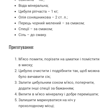
Вода мінеральна;
Цибуля ріпчаста – 1 кг;
Олія соняшникова – 2 ст. л.;
Перець чорний мелений – за смаком;
Спеції – за смаком;
Сіль – до смаку.
Приготування:
М’ясо помити, порізати на шматки і помістити
в миску;
Цибулю очистити і подрібнити так, щоб можна
було вичавити сік;
Залити цибульним соком м’ясо, поперчити,
додати інші спеції за бажанням;
Вилити в м’ясо мінералку і добре перемішати;
Залишити маринуватися на ніч у
прохолодному місці;