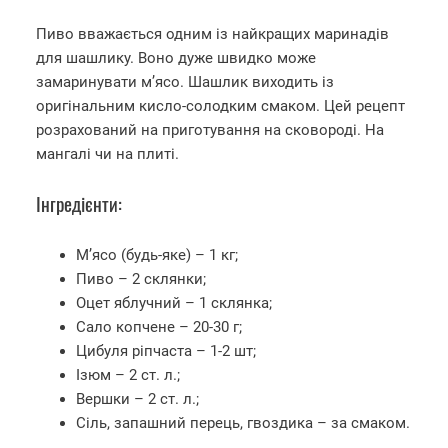
Пиво вважається одним із найкращих маринадів
для шашлику. Воно дуже швидко може
замаринувати м’ясо. Шашлик виходить із
оригінальним кисло-солодким смаком. Цей рецепт
розрахований на приготування на сковороді. На
мангалі чи на плиті.
Інгредієнти:
М’ясо (будь-яке) – 1 кг;
Пиво – 2 склянки;
Оцет яблучний – 1 склянка;
Сало копчене – 20-30 г;
Цибуля ріпчаста – 1-2 шт;
Ізюм – 2 ст. л.;
Вершки – 2 ст. л.;
Сіль, запашний перець, гвоздика – за смаком.