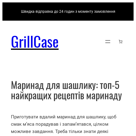
Перейти
Швидка відправка до 24 годин з моменту замовлення
до
вмісту
GrillCase
Маринад для шашлику: топ-5
найкращих рецептів маринаду
Приготувати вдалий маринад для шашлику, щоб
смак м’яса порадував і запам’ятався, цілком
можливе завдання. Треба тільки знати деякі