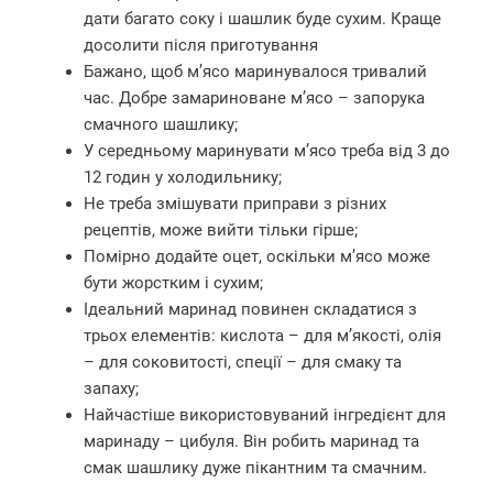
дати багато соку і шашлик буде сухим. Краще
досолити після приготування
Бажано, щоб м’ясо маринувалося тривалий
час. Добре замариноване м’ясо – запорука
смачного шашлику;
У середньому маринувати м’ясо треба від 3 до
12 годин у холодильнику;
Не треба змішувати приправи з різних
рецептів, може вийти тільки гірше;
Помірно додайте оцет, оскільки м’ясо може
бути жорстким і сухим;
Ідеальний маринад повинен складатися з
трьох елементів: кислота – для м’якості, олія
– для соковитості, спеції – для смаку та
запаху;
Найчастіше використовуваний інгредієнт для
маринаду – цибуля. Він робить маринад та
смак шашлику дуже пікантним та смачним.