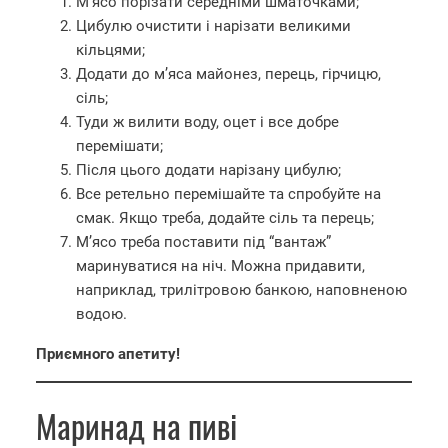
М’ясо порізати середніми шматочками;
Цибулю очистити і нарізати великими
кільцями;
Додати до м’яса майонез, перець, гірчицю,
сіль;
Туди ж вилити воду, оцет і все добре
перемішати;
Після цього додати нарізану цибулю;
Все ретельно перемішайте та спробуйте на
смак. Якщо треба, додайте сіль та перець;
М’ясо треба поставити під “вантаж”
маринуватися на ніч. Можна придавити,
наприклад, трилітровою банкою, наповненою
водою.
Приємного апетиту!
Маринад на пиві