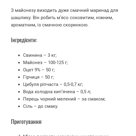
З майонезу виходить дуже смачний маринад для
шашлику. Він робить м’ясо соковитим, ніжним,
ароматним, із смачною скоринкою.
Інгредієнти:
Свинина – 3 кг;
Майонез – 100-125 г;
Оцет 9% – 50 г;
Гірчиця – 50 г;
Цибуля ріпчаста – 0,5-0,7 кг;
Вода холодна кип’ячена – 0,5 л;
Перець чорний мелений – за смаком;
Сіль – до смаку.
Приготування: