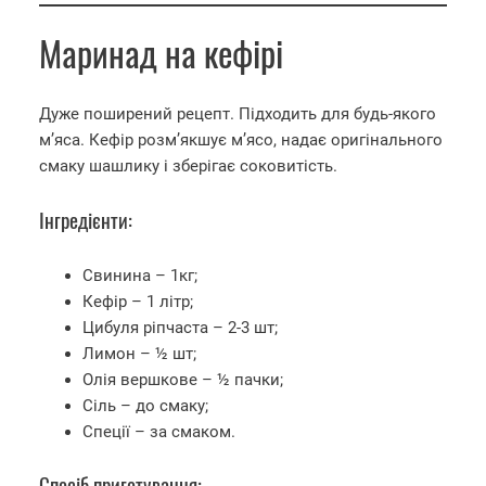
Маринад на кефірі
Дуже поширений рецепт. Підходить для будь-якого
м’яса. Кефір розм’якшує м’ясо, надає оригінального
смаку шашлику і зберігає соковитість.
Інгредієнти:
Свинина – 1кг;
Кефір – 1 літр;
Цибуля ріпчаста – 2-3 шт;
Лимон – ½ шт;
Олія вершкове – ½ пачки;
Сіль – до смаку;
Спеції – за смаком.
Спосіб приготування: